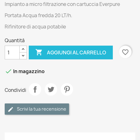
Impianto a micro filtrazione con cartuccia Everpure
Portata Acqua fredda 20 LT/h.
Rifinitore di acqua potabile
Quantità

favorite_border
AGGIUNGI AL CARRELLO

In magazzino
Condividi
Scrivi la tua recensione