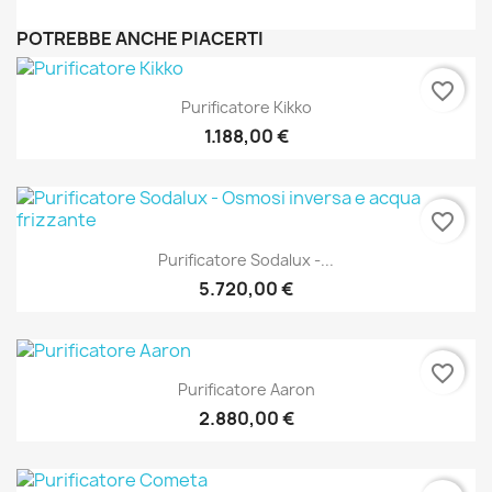
POTREBBE ANCHE PIACERTI
favorite_border
Purificatore Kikko
1.188,00 €
favorite_border
Purificatore Sodalux -...
5.720,00 €
favorite_border
Purificatore Aaron
2.880,00 €