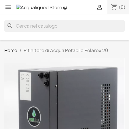
shopping_cart


(0)
search
Home
Rifinitore di Acqua Potabile Polarex 20