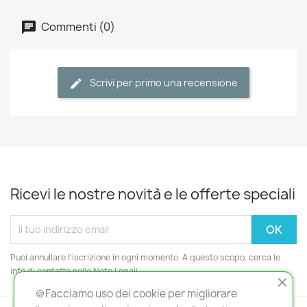
Commenti (0)
Scrivi per primo una recensione
Ricevi le nostre novità e le offerte speciali
Puoi annullare l'iscrizione in ogni momento. A questo scopo, cerca le
info di contatto nelle Note Legali.
🍪Facciamo uso dei cookie per migliorare
Facebook
Rss
YouTube
Instagram