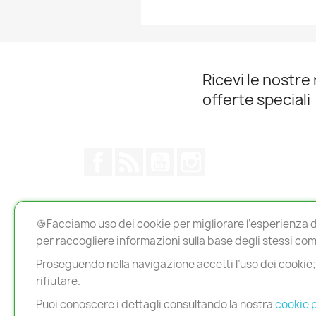
Ricevi le nostre 
offerte speciali
Facebook
Rss
YouTube
Instagram
LA NOSTRA AZIENDA
NOTE
🍪Facciamo uso dei cookie per migliorare l’esperienza d
per raccogliere informazioni sulla base degli stessi co
Chi Siamo
Spediz
Proseguendo nella navigazione accetti l’uso dei cookie; 
Offerte
Privacy
rifiutare.
Nuovi prodotti
Termin
Più venduti
Cookie
Puoi conoscere i dettagli consultando la nostra
cookie p