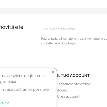
novità e le
Puoi annullare l'iscrizione in ogni momento. A qu
contatto nelle Note Legali.
 LEGALI
IL TUO ACCOUNT
i navigazione degli utenti e
mportamenti.
ioni
Tracciamento ordine
in caso contrario è possibile
 Policy
Accedi
i e condizioni d'uso
Crea account
 Policy
olicy
.