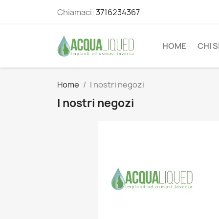
Chiamaci:
3716234367
HOME
CHI 
Home
I nostri negozi
I nostri negozi